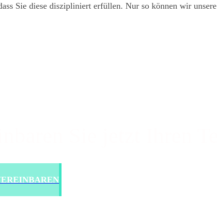
ass Sie diese diszipliniert erfüllen. Nur so können wir unsere
inbaren Sie jetzt Ihren T
 VEREINBAREN